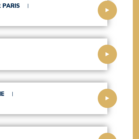
2 PARIS
NE