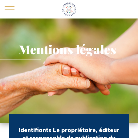
Mentions légales
La Fondation
Carrières et recrutement
Actualités
Nous contacter
Personnes agées
Handicap
Identifiants Le propriétaire, éditeur
Enfants
et responsable de publication du