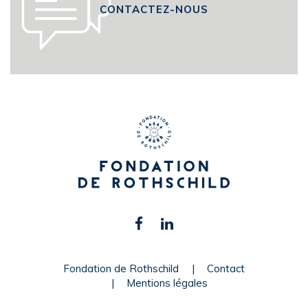
CONTACTEZ-NOUS
Retrouvez-
Facebook
Linkedin
nous
sur
Fondation de Rothschild
Contact
Mentions légales
les