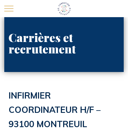
Carrières et
recrutement
La Fondation
Carrières et recrutement
Actualités
Nous contacter
INFIRMIER
Personnes agées
COORDINATEUR H/F –
Handicap
93100 MONTREUIL
Enfants