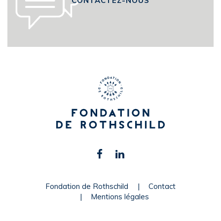
Retrouvez-
Facebook
Linkedin
nous
sur
Fondation de Rothschild
Contact
Mentions légales
les
réseaux