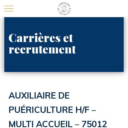
Carrières et
recrutement
La Fondation
Carrières et recrutement
Actualités
Nous contacter
AUXILIAIRE DE
Personnes agées
PUÉRICULTURE H/F –
Handicap
MULTI ACCUEIL – 75012
Enfants