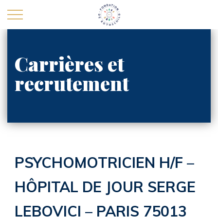
Carrières et
recrutement
La Fondation
Carrières et recrutement
Actualités
Nous contacter
PSYCHOMOTRICIEN H/F –
Personnes agées
HÔPITAL DE JOUR SERGE
Handicap
LEBOVICI – PARIS 75013
Enfants