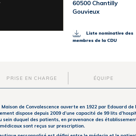
60500 Chantilly
Gouvieux
Liste nominative des
membres de la CDU
PRISE EN CHARGE
ÉQUIPE
la Maison de Convalescence ouverte en 1922 par Edouard de 
sement dispose depuis 2009 d’une capacité de 99 lits d’hospit
u sein duquel des patients, en provenance des établissement
édicaux sont reçus sur prescription.
eutique personnalisé est défini entre le médecin et le patien