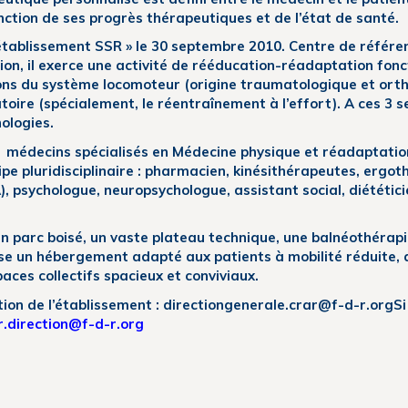
onction de ses progrès thérapeutiques et de l’état de santé.
« établissement SSR » le 30 septembre 2010. Centre de référe
, il exerce une activité de rééducation-réadaptation foncti
ions du système locomoteur (origine traumatologique et ort
oire (spécialement, le réentraînement à l’effort). A ces 3 s
hologies.
 médecins spécialisés en Médecine physique et réadaptatio
pe pluridisciplinaire : pharmacien, kinésithérapeutes, ergo
, psychologue, neuropsychologue, assistant social, diététic
’un parc boisé, un vaste plateau technique, une balnéothéra
se un hébergement adapté aux patients à mobilité réduite,
aces collectifs spacieux et conviviaux.
ction de l’établissement : directiongenerale.crar@f-d-r.org
Si
r.direction@f-d-r.org