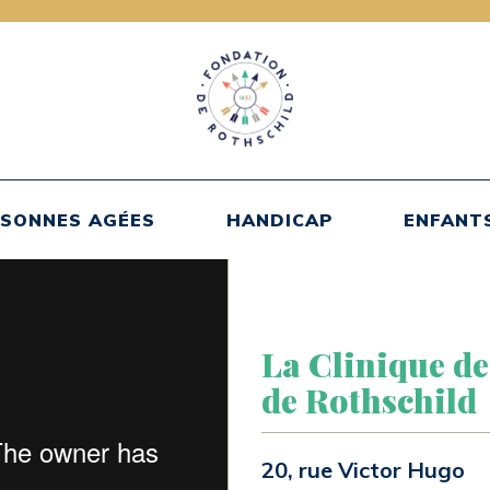
SONNES AGÉES
HANDICAP
ENFANT
La Clinique d
de Rothschild
20, rue Victor Hugo