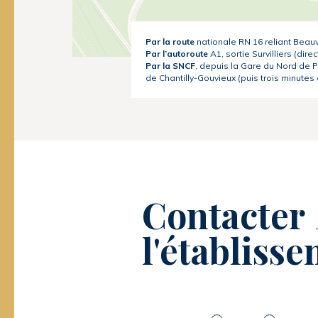
Par la route
nationale RN 16 reliant Beauv
Par l’autoroute
A1, sortie Survilliers (direc
Par la SNCF
, depuis la Gare du Nord de P
de Chantilly-Gouvieux (puis trois minutes 
Contacter
l'établiss