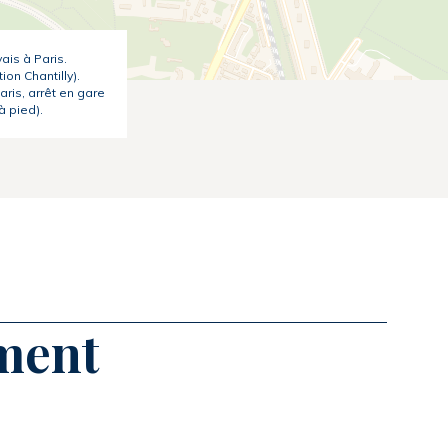
ais à Paris.
tion Chantilly).
aris, arrêt en gare
à pied).
ement