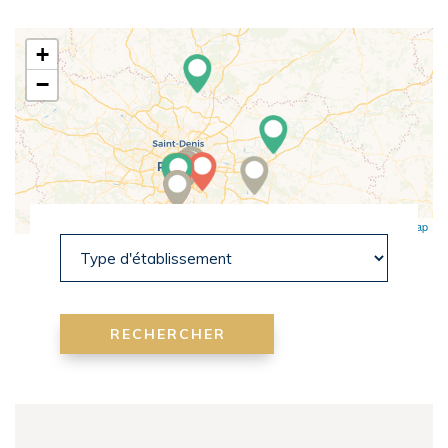
+
−
Leaflet
|
OpenStreetMap
RECHERCHER