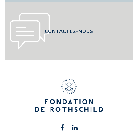
CONTACTEZ-NOUS
Retrouvez-
Facebook
Linkedin
nous